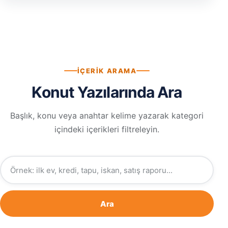
İÇERIK ARAMA
Konut Yazılarında Ara
Başlık, konu veya anahtar kelime yazarak kategori
içindeki içerikleri filtreleyin.
Konut yazılarında ara
Ara