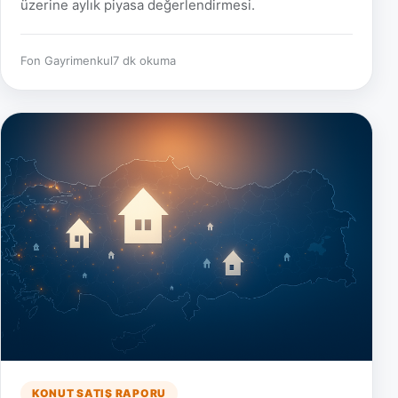
üzerine aylık piyasa değerlendirmesi.
Fon Gayrimenkul
7 dk okuma
KONUT SATIŞ RAPORU